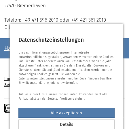
27570 Bremerhaven
Telefon: +49 471 596 2010 oder +49 421 361 2010
E-Mail:
office@datenschutz.bremen.de
Datenschutzeinstellungen
Haben Sie noch Fragen?
Um das Informationsangebot unserer Internetseite
nutzerfreundlicher zu gestalten, verwenden wir verschiedene Cookies
und Dienste unter anderem auch von Drittanbietern. Wenn Sie „Alle
akzeptieren“ anklicken, stimmen Sie dem Einsatz aller Cookies und
Dienste zu. Wenn Sie auf „Cookies ablehnen“ klicken, werden nur die
notwendigen Cookies gesetzt. Sie können die
Impressum
Datenschutzerklärung
Datenschutzeinstellungen
Datenschutzeinstellungen einsehen und bei Bedarf ändern bzw. Ihre
Einwilligungserklärung jederzeit widerrufen.
Seite drucken
© friedrich-ebert-schule.bremerhaven.de 2026
Nach oben
Auf Basis Ihrer Einstellungen können unter Umständen nicht alle
Funktionalitäten der Seite zur Verfügung stehen.
Soweit nicht anders gekennzeichnet, stehen die
Texte auf dieser Seite unter der Lizenz »Creative
Alle akzeptieren
Commons Namensnennung - Nicht-kommerziell -
Keine Bearbeitung 3.0« (CC BY-NC-ND 3.0).
Details